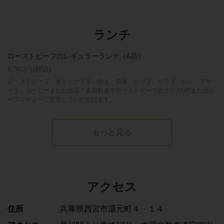
ランチ
ローストビーフのレギュラーランチ（6品）
6,380円
(税込)
ローストビーフ ポテトグラタン添え、前菜、スープ、サラダ、パン、デザ
ート、コーヒーまたは紅茶＊追加料金でローストビーフのサイズUP,またはビ
ーフシチューに変更していただけます。
もっと見る
アクセス
住所
兵庫県西宮市湯元町４－１４