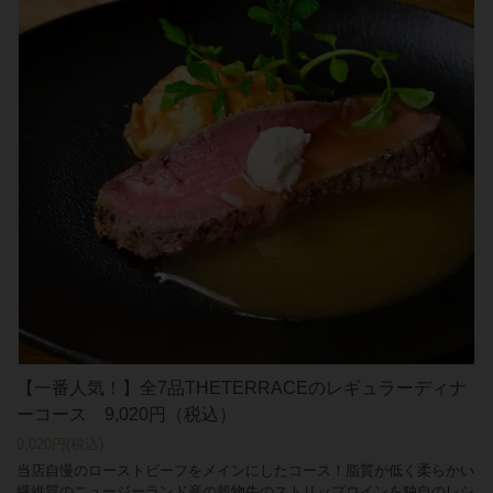
【一番人気！】全7品THETERRACEのレギュラーディナ
ーコース 9,020円（税込）
9,020円
(税込)
当店自慢のローストビーフをメインにしたコース！脂質が低く柔らかい
繊維質のニュージーランド産の穀物牛のストリップロインを独自のレシ