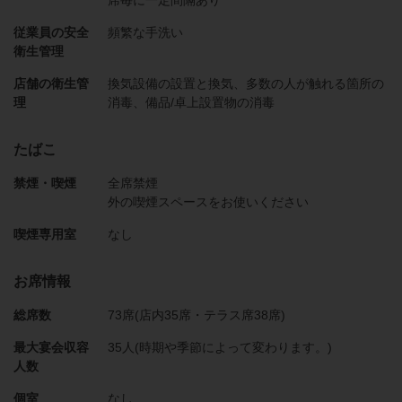
席毎に一定間隔あり
従業員の安全
頻繁な手洗い
衛生管理
店舗の衛生管
換気設備の設置と換気
多数の人が触れる箇所の
理
消毒
備品/卓上設置物の消毒
たばこ
禁煙・喫煙
全席禁煙
外の喫煙スペースをお使いください
喫煙専用室
なし
お席情報
総席数
73席(店内35席・テラス席38席)
最大宴会収容
35人(時期や季節によって変わります。)
人数
個室
なし