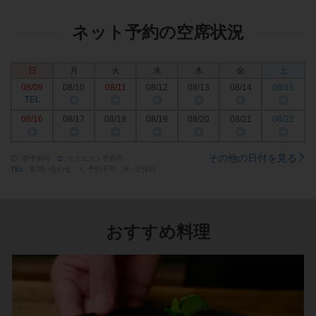
ネット予約の空席状況
日
月
火
水
木
金
土
08/09
08/10
08/11
08/12
08/13
08/14
08/15
TEL
◎
◎
◎
◎
◎
◎
08/16
08/17
08/18
08/19
08/20
08/21
08/22
◎
◎
◎
◎
◎
◎
◎
その他の日付を見る
◎
即予約可
□
リクエスト予約可
TEL
要問い合わせ
×
予約不可
休
定休日
おすすめ料理