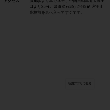
アクセス
夙川駅より車で10分、中国自動車道宝塚出
口より25分。県道建石線(82号線)西宮甲山
高校前を東へ入ってすぐです。
地図アプリで見る