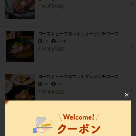
7,480円
(税込)
ローストビーフのレギュラーランチコース
6品
2
～
4名
6,380円
(税込)
ローストビーフのプレミアムランチコース
7品
2名
～
7,700円
(税込)
この店舗情報をシェアする
THE TERRACE
兵庫県西宮市湯元町４－１４
https://theterrace.owst.jp/
一覧へ
(8)