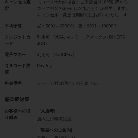
キャンセル規
【コース予約の場合】ご来店当日10時以降から、
定
コース料金の30%（1名あたり）が発生します。
キャンセル・変更は期限前にお願いいたします。
平均予算
昼：5001～6000円 夜：9001～10000円
クレジットカ
利用可（VISA､マスター､アメックス､DINERS､
ード
JCB）
電子マネー
利用可（QUICPay）
ＱＲコード決
PayPay
済
料金備考
チャージ料は頂いておりません。
感染症対策
お客様への取
[
入店時
]
り組み
店内に消毒液設置
[
客席へのご案内
]